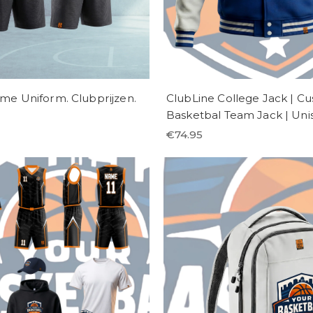
e Uniform. Clubprijzen.
ClubLine College Jack | C
Basketbal Team Jack | Uni
€
74.95