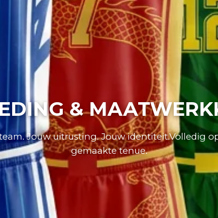
EDING & MAATWERK
eam. Jouw uitrusting. Jouw identiteit.Volledig 
gemaakte tenue.