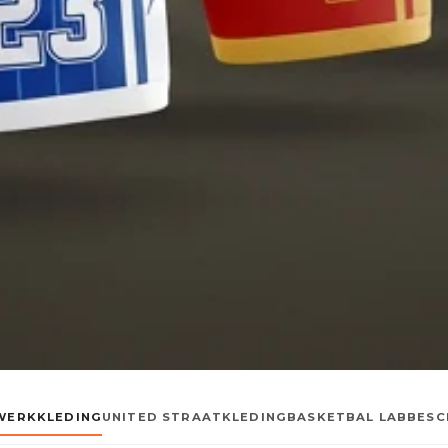
WERKKLEDING
UNITED STRAATKLEDING
BASKETBAL LAB
BESC