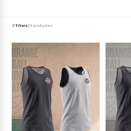
Filters
29
producten
Prijs
€
–
€
Geslacht
Mannelijk
9
Unisex
9
Vrouwelijk
9
Categorie
Honkbalpetten
1