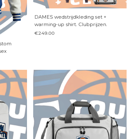
DAMES wedstrijdkleding set +
warming-up shirt. Clubprijzen.
€
249.00
ustom
sex