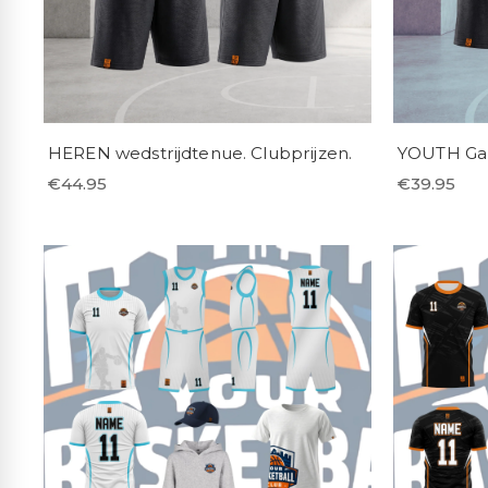
HEREN wedstrijdtenue. Clubprijzen.
YOUTH Gam
€
44.95
€
39.95