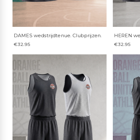
Hoody's
3
Rugzakken
1
Sportplunjezakken
2
Sporttenues
15
T-shirts
6
DAMES wedstrijdtenue. Clubprijzen.
HEREN weds
Varsity-jacks
1
€
32.95
€
32.95