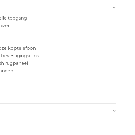
elle toegang
nizer
loze koptelefoon
 bevestigingsclips
h rugpaneel
anden