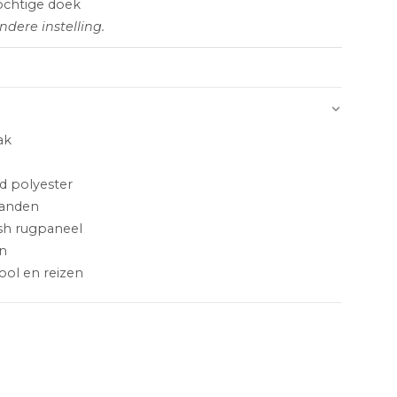
chtige doek
ndere instelling.
ak
d polyester
anden
h rugpaneel
n
hool en reizen