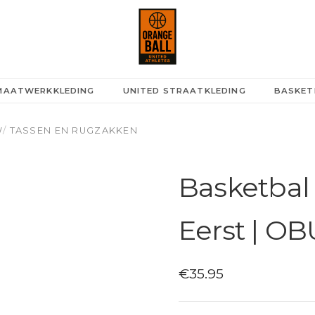
ll United Athletes
 MAATWERKKLEDING
UNITED STRAATKLEDING
BASKET
W
/
TASSEN EN RUGZAKKEN
Basketbal
Eerst | O
€
35.95