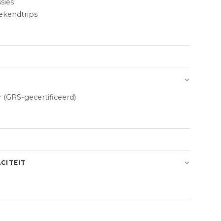
sies
ekendtrips
 (GRS-gecertificeerd)
CITEIT