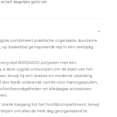
 actief dagelijks gebruik.
rugzak combineert praktische organisatie, duurzame
 op basketbal geïnspireerde stijl in één veelzijdig
recycled 600D/420D polyester met een
, is deze rugzak ontworpen om de eisen van het
en, terwijl hij een strakke en moderne uitstraling
liter biedt voldoende ruimte voor trainingsspullen,
 schoolbenodigdheden en alledaagse accessoires
len.
dt snelle toegang tot het hoofdcompartiment, terwijl
lpen om alles de hele dag georganiseerd te