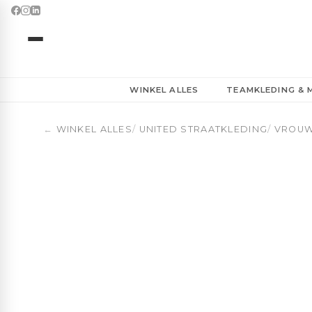
Basketbal Rugzak 23L | Dames Eerst | OBUA | Orange Ba
WINKEL ALLES
TEAMKLEDING &
←
WINKEL ALLES
/
UNITED STRAATKLEDING
/
VROU