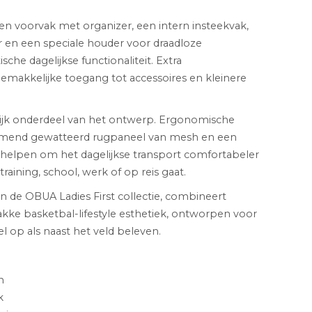
en voorvak met organizer, een intern insteekvak,
 en een speciale houder voor draadloze
che dagelijkse functionaliteit. Extra
gemakkelijke toegang tot accessoires en kleinere
rijk onderdeel van het ontwerp. Ergonomische
mend gewatteerd rugpaneel van mesh en een
helpen om het dagelijkse transport comfortabeler
training, school, werk of op reis gaat.
n de OBUA Ladies First collectie, combineert
rakke basketbal-lifestyle esthetiek, ontworpen voor
 op als naast het veld beleven.
n
k