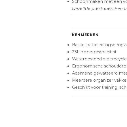
Schoonmaken met een vo
Dezelfde prestaties. Een a
KENMERKEN
Basketbal alledaagse rugz
23L opbergcapaciteit
Waterbestendig gerecycle
Ergonomische schouderb
Ademend gewatteerd mes
Meerdere organizer vakke
Geschikt voor training, sc