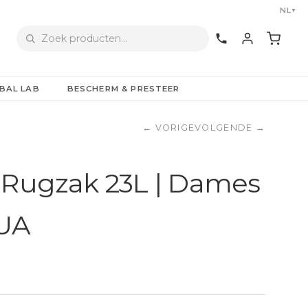
NL
▼
BAL LAB
BESCHERM & PRESTEER
←
VORIGE
VOLGENDE
→
 Rugzak 23L | Dames
BUA