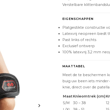
Verstelbare klittenbandsl
EIGENSCHAPPEN
Platgestikte constructie 
Latexvrij neopreen biedt 
Past links of rechts
Exclusief ontwerp
100% latexvrij 3,2 mm neop
MAATTABEL
Meet de te beschermen knie
buig uw been iets minder 
knie, direct over de patella 
Maat
Knieomtrek (cm)
Kn
S/M
30 – 38
12
L/XL
38 - 51
15