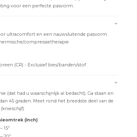
uiting voor een perfecte pasvorm.
voor ultracomfort en een nauwsluitende pasvorm
thermische/compressietherapie
reen (CR) - Exclusief bies/banden/stof
 (dat had u waarschijnlijk al bedacht). Ga staan en
dan 45 graden. Meet rond het breedste deel van de
(knieschijf).
ieomtrek (inch)
 – 15”
 – 20”