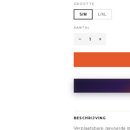
GROOTTE
S/M
L/XL
AANTAL
−
1
+
BESCHRIJVING
Verplaatsbare, gevoerde s