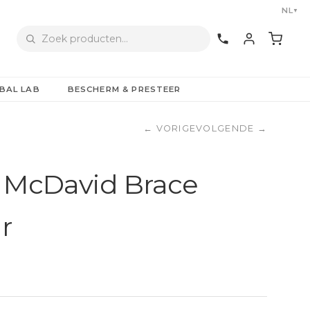
NL
▼
BAL LAB
BESCHERM & PRESTEER
←
VORIGE
VOLGENDE
→
 McDavid Brace
r