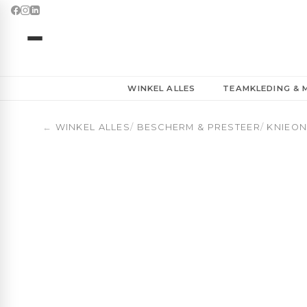
Kniesteun McDavid Brace Verstelbaar | Orange Ball Uni
WINKEL ALLES
TEAMKLEDING &
←
WINKEL ALLES
/
BESCHERM & PRESTEER
/
KNIEO