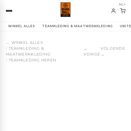
Omkeerbaar basketbaltrainingspak voor heren | ClubLi
NL
▼
WINKEL ALLES
TEAMKLEDING & MAATWERKKLEDING
UNIT
←
WINKEL ALLES
/
TEAMKLEDING &
←
VOLGENDE
MAATWERKKLEDING
VORIGE
→
/
TEAMKLEDING HEREN