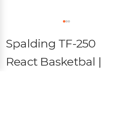
Spalding TF-250
React Basketbal |
Indoor & Outdoor
Composite Bal
€
24.95