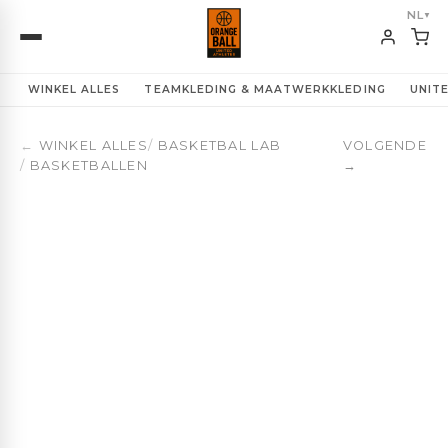
Spalding TF-250 React Basketbal | OBUA
NL
▼
WINKEL ALLES
TEAMKLEDING & MAATWERKKLEDING
UNIT
←
WINKEL ALLES
/
BASKETBAL LAB
VOLGENDE
/
BASKETBALLEN
→