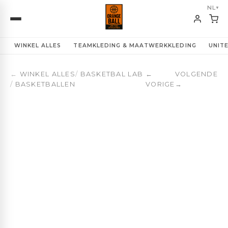
Spalding TF-250 React Basketbal | OBUA
NL
▼
WINKEL ALLES
TEAMKLEDING & MAATWERKKLEDING
UNIT
←
WINKEL ALLES
/
BASKETBAL LAB
←
VOLGENDE
/
BASKETBALLEN
VORIGE
→