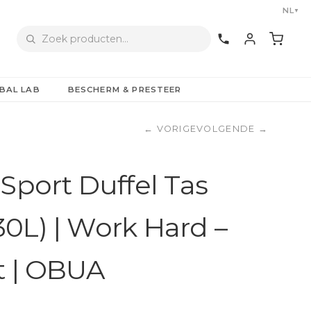
NL
▼
BAL LAB
BESCHERM & PRESTEER
←
VORIGE
VOLGENDE
→
Sport Duffel Tas
0L) | Work Hard –
t | OBUA