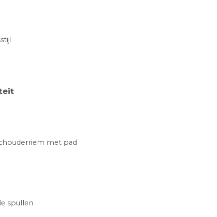
tijl
eit
schouderriem met pad
le spullen