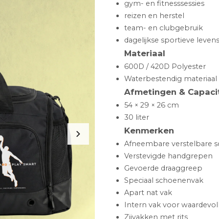
gym- en fitnesssessies
reizen en herstel
team- en clubgebruik
dagelijkse sportieve levenss
Materiaal
600D / 420D Polyester
Waterbestendig materiaal
Afmetingen & Capacit
54 × 29 × 26 cm
30 liter
Kenmerken
Afneembare verstelbare 
Verstevigde handgrepen
Gevoerde draaggreep
Speciaal schoenenvak
Apart nat vak
Intern vak voor waardevol
Zijvakken met rits