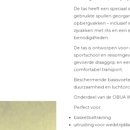
De tas heeft een speciaa
gebruikte spullen georgan
opbergvakken – inclusief 
zijvakken met rits en een 
benodigdheden.
De tas is ontworpen voor r
sportschool en reisomgev
gevoerde draaggrip en ee
comfortabel transport.
Beschermende basisvoeten 
duurzaamheid en luchtcircu
Onderdeel van de OBUA Wor
Perfect voor:
basketbaltraining
uitrusting voor wedstrijdd