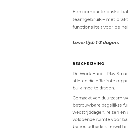
Een compacte basketbalta
teamgebruik – met prak
functionaliteit voor de he
Levertijd: 1-3 dagen.
BESCHRIJVING
De Work Hard – Play Smar
atleten die efficiënte or
bulk mee te dragen.
Gemaakt van duurzaam wat
betrouwbare dagelijkse fun
wedstrijddagen, reizen en 
voldoende ruimte voor bas
benodigdheden, terwijl hi