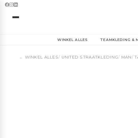
Basketbal Reistas 30L | OBUA
WINKEL ALLES
TEAMKLEDING &
←
WINKEL ALLES
/
UNITED STRAATKLEDING
/
MAN
/
T