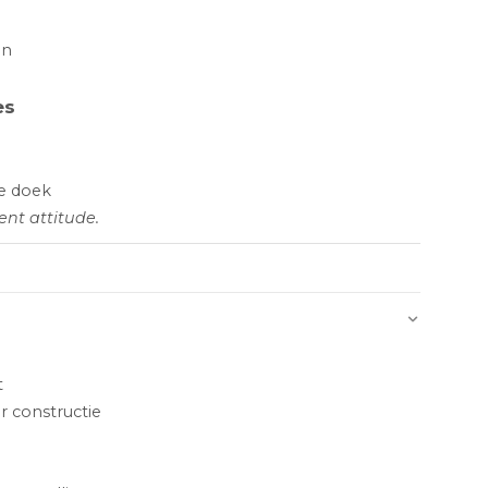
en
es
e doek
nt attitude.
t
 constructie