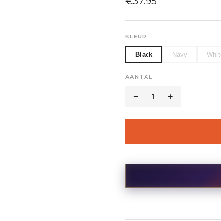
€
37.95
KLEUR
Black
Navy
Whit
AANTAL
−
1
+