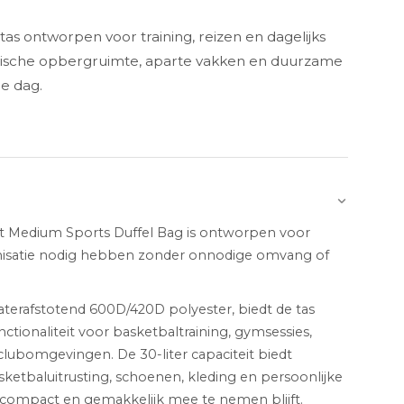
s ontworpen voor training, reizen en dagelijks
tische opbergruimte, aparte vakken en duurzame
le dag.
t Medium Sports Duffel Bag is ontworpen voor
ganisatie nodig hebben zonder onnodige omvang of
erafstotend 600D/420D polyester, biedt de tas
ctionaliteit voor basketbaltraining, gymsessies,
clubomgevingen. De 30-liter capaciteit biedt
ketbaluitrusting, schoenen, kleding en persoonlijke
j compact en gemakkelijk mee te nemen blijft.