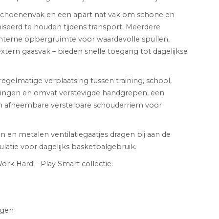
l schoenenvak en een apart nat vak om schone en
iseerd te houden tijdens transport. Meerdere
interne opbergruimte voor waardevolle spullen,
extern gaasvak – bieden snelle toegang tot dagelijkse
egelmatige verplaatsing tussen training, school,
ingen en omvat verstevigde handgrepen, een
n afneembare verstelbare schouderriem voor
en metalen ventilatiegaatjes dragen bij aan de
latie voor dagelijks basketbalgebruik.
k Hard – Play Smart collectie.
agen