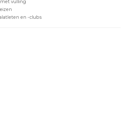
met vulling
reizen
atleten en -clubs